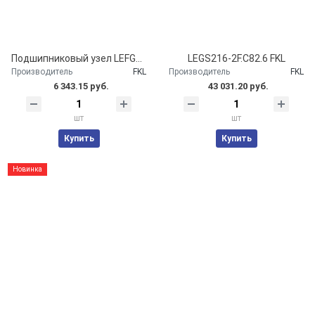
Подшипниковый узел LEFG207-TDT FKL
LEGS216-2F.С82.6 FKL
Производитель
FKL
Производитель
FKL
6 343.15 руб.
43 031.20 руб.
шт
шт
Купить
Купить
Новинка