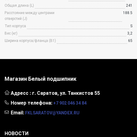
Общая длина (L)
241
Расстояние между центрами
188.5
отверстий (J)
Тип корпуса
S
Вес (кг)
3,2
Ширина корпуса/фланца (B1)
65
Магазин Белый
подшипник
Адресс :
г. Саратов, ул. Танкистов 55
Номер телефона:
+7 902 046 34 84
Email:
FKLSARATOV@YANDEX.RU
НОВОСТИ