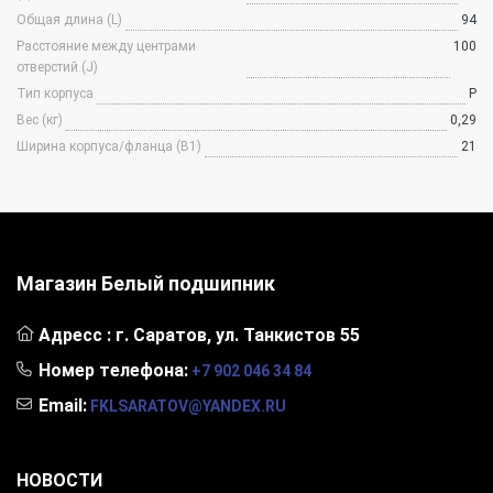
Общая длина (L)
94
Расстояние между центрами
100
отверстий (J)
Тип корпуса
P
Вес (кг)
0,29
Ширина корпуса/фланца (B1)
21
Магазин Белый
подшипник
Адресс :
г. Саратов, ул. Танкистов 55
Номер телефона:
+7 902 046 34 84
Email:
FKLSARATOV@YANDEX.RU
НОВОСТИ