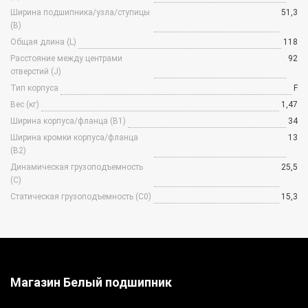
Ширина подшипника/узла/ступицы
51,3
(B)
Общая длина (L)
118
Расстояние между центрами
92
отверстий (J)
Тип корпуса
F
Вес (кг)
1,47
Ширина корпуса/фланца (B1)
34
Ширина кромки корпуса/фланца
13
(B2)
Динамическая грузоподъемность
25,5
(C)
Статическая грузоподъемность (C0)
15,3
Магазин Белый
подшипник